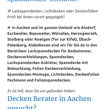
🔎 Lackspanndecken, Lichtdecken oder Deckenfolien
Profi bei Ihnen vorort gegoogelt?
⏩ In Aachen und im ganzen Umland wie
Alsdorf
,
Eschweiler
,
Baesweiler
,
Würselen
,
Herzogenrath
,
Stolberg
oder
Roetgen (Tor zur Eifel)
,
Übach-
Palenberg
,
Aldenhoven
sind wir für Sie da in den
Bereichen: Lackspanndecken für Badezimmer,
Deckenverkleidungen, Spanndecken,
Lackspanndecken Anbieter, Spanndecke mit
Beleuchtung, Folien Deckenverkleidung,
Spanndecken Montage, Lichtdecken, Deckenfolien
Fachmann und Folienspanndecken.
Es ist toll, dass Sie uns gefunden haben.
Decken Berater in Aachen
gesucht?