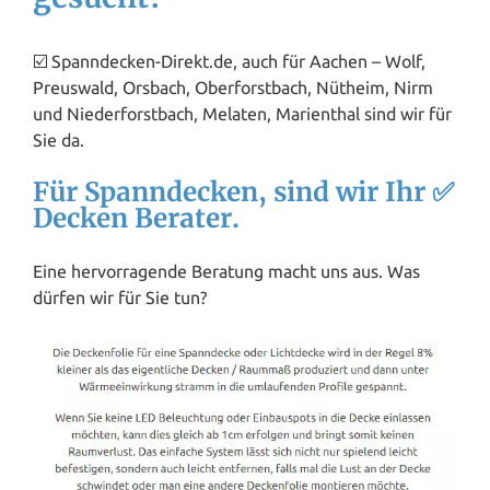
☑️ Spanndecken-Direkt.de, auch für Aachen – Wolf,
Preuswald, Orsbach, Oberforstbach, Nütheim, Nirm
und Niederforstbach, Melaten, Marienthal sind wir für
Sie da.
Für Spanndecken, sind wir Ihr ✅
Decken Berater.
Eine hervorragende Beratung macht uns aus. Was
dürfen wir für Sie tun?