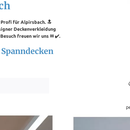
ch
rofi für Alpirsbach. 🔝
signer Deckenverkleidung
 Besuch freuen wir uns ✉ ✔️.
h Spanndecken
p