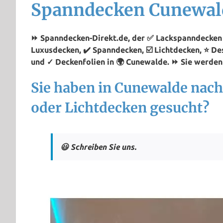
Spanndecken Cunewal
⏩ Spanndecken-Direkt.de, der ✅ Lackspanndecken 
Luxusdecken, ✔️ Spanndecken, ☑️ Lichtdecken, ⭐ D
und ✓ Deckenfolien in 🌍 Cunewalde. ⏩ Sie werden 
Sie haben in Cunewalde nac
oder Lichtdecken gesucht?
😃 Schreiben Sie uns.