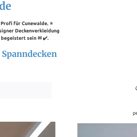
de
Profi für Cunewalde. ⭐
esigner Deckenverkleidung
begeistert sein ✉ ✔️.
h Spanndecken
p