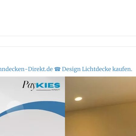
anndecken-Direkt.de ☎ Design Lichtdecke kaufen.