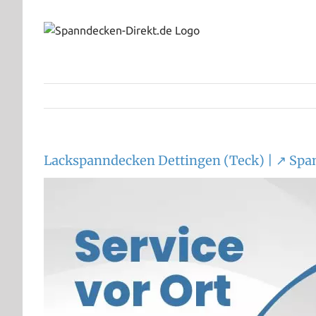
Zum
Inhalt
springen
Lackspanndecken Dettingen (Teck) | ↗️ Sp