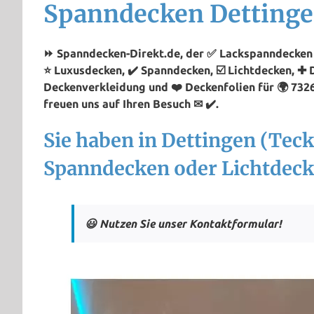
Spanndecken Dettinge
⏩ Spanndecken-Direkt.de, der ✅ Lackspanndecken P
⭐ Luxusdecken, ✔️ Spanndecken, ☑️ Lichtdecken, ✚ 
Deckenverkleidung und ❤️ Deckenfolien für 🌍 732
freuen uns auf Ihren Besuch ✉ ✔️.
Sie haben in Dettingen (Tec
Spanndecken oder Lichtdeck
😃 Nutzen Sie unser Kontaktformular!