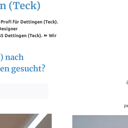
n (Teck)
rofi für Dettingen (Teck).
Designer
65 Dettingen (Teck). ⏩ Wir
k) nach
en gesucht?
p