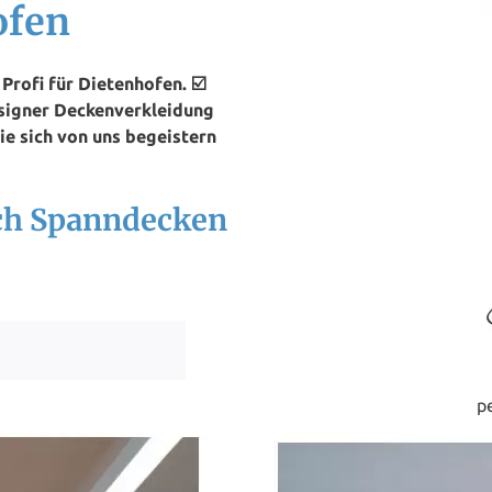
ofen
rofi für Dietenhofen. ☑️
esigner Deckenverkleidung
ie sich von uns begeistern
ach Spanndecken
p