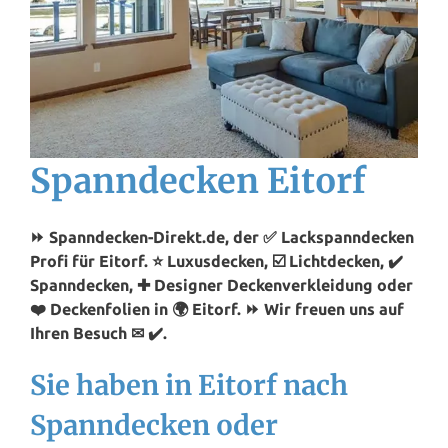
Spanndecken Eitorf
⏩ Spanndecken-Direkt.de, der ✅ Lackspanndecken
Profi für Eitorf. ⭐ Luxusdecken, ☑️ Lichtdecken, ✔️
Spanndecken, ✚ Designer Deckenverkleidung oder
❤️ Deckenfolien in 🌍 Eitorf. ⏩ Wir freuen uns auf
Ihren Besuch ✉ ✔️.
Sie haben in Eitorf nach
Spanndecken oder