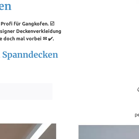
en
rofi für Gangkofen. ☑️
esigner Deckenverkleidung
 doch mal vorbei ✉ ✔️.
h Spanndecken
p