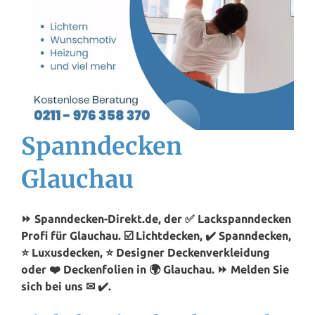
Spanndecken
Glauchau
⏩ Spanndecken-Direkt.de, der ✅ Lackspanndecken
Profi für Glauchau. ☑️ Lichtdecken, ✔️ Spanndecken,
⭐ Luxusdecken, ⭐ Designer Deckenverkleidung
oder ❤️ Deckenfolien in 🌍 Glauchau. ⏩ Melden Sie
sich bei uns ✉ ✔️.