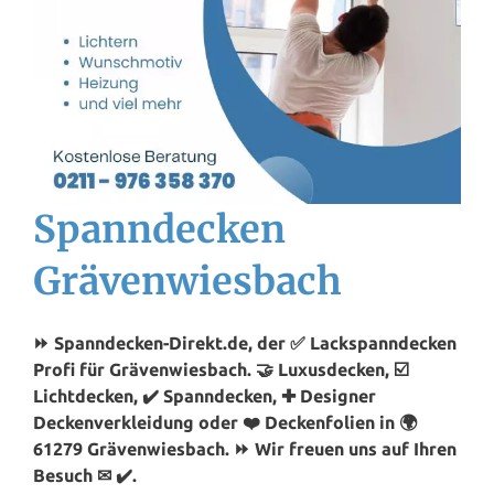
Spanndecken
Grävenwiesbach
⏩ Spanndecken-Direkt.de, der ✅ Lackspanndecken
Profi für Grävenwiesbach. 🤝 Luxusdecken, ☑️
Lichtdecken, ✔️ Spanndecken, ✚ Designer
Deckenverkleidung oder ❤️ Deckenfolien in 🌍
61279 Grävenwiesbach. ⏩ Wir freuen uns auf Ihren
Besuch ✉ ✔️.