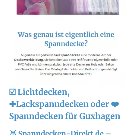
☑️ Lichtdecken,
✚Lackspanndecken oder ❤️
Spanndecken für Guxhagen
🥇 Spanndecken-Direkt.de –