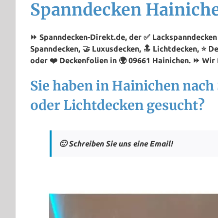
Spanndecken Hainich
⏩ Spanndecken-Direkt.de, der ✅ Lackspanndecken P
Spanndecken, 🤝 Luxusdecken, 🔝 Lichtdecken, ⭐ D
oder ❤️ Deckenfolien in 🌍 09661 Hainichen. ⏩ Wir f
Sie haben in Hainichen nac
oder Lichtdecken gesucht?
🙂 Schreiben Sie uns eine Email!