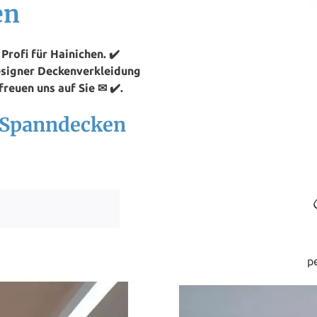
en
rofi für Hainichen. ✔️
esigner Deckenverkleidung
reuen uns auf Sie ✉ ✔️.
h Spanndecken
p