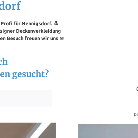
dorf
rofi für Hennigsdorf. 🔝
esigner Deckenverkleidung
ren Besuch freuen wir uns ✉
ch
en gesucht?
p