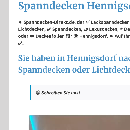
Spanndecken Hennigs
⏩ Spanndecken-Direkt.de, der ✅ Lackspanndecken P
Lichtdecken, ✔️ Spanndecken, 🤝 Luxusdecken, ⭐ D
oder ❤️ Deckenfolien für 🌍 Hennigsdorf. ⏩ Auf Ih
✔️.
Sie haben in Hennigsdorf na
Spanndecken oder Lichtdeck
😃 Schreiben Sie uns!