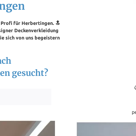
ingen
rofi für Herbertingen. 🔝
signer Deckenverkleidung
ie sich von uns begeistern
ach
en gesucht?
p