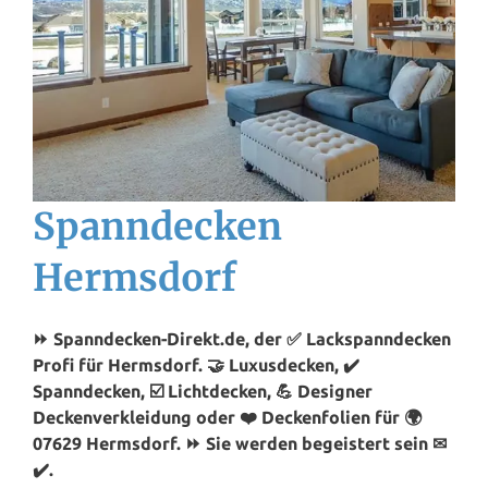
Spanndecken
Hermsdorf
⏩ Spanndecken-Direkt.de, der ✅ Lackspanndecken
Profi für Hermsdorf. 🤝 Luxusdecken, ✔️
Spanndecken, ☑️ Lichtdecken, 💪 Designer
Deckenverkleidung oder ❤️ Deckenfolien für 🌍
07629 Hermsdorf. ⏩ Sie werden begeistert sein ✉
✔️.