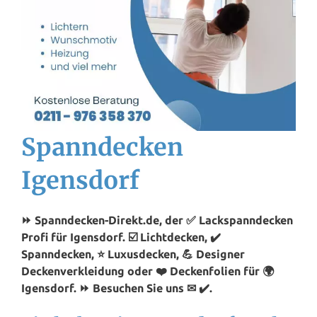
Spanndecken
Igensdorf
⏩ Spanndecken-Direkt.de, der ✅ Lackspanndecken
Profi für Igensdorf. ☑️ Lichtdecken, ✔️
Spanndecken, ⭐ Luxusdecken, 💪 Designer
Deckenverkleidung oder ❤️ Deckenfolien für 🌍
Igensdorf. ⏩ Besuchen Sie uns ✉ ✔️.