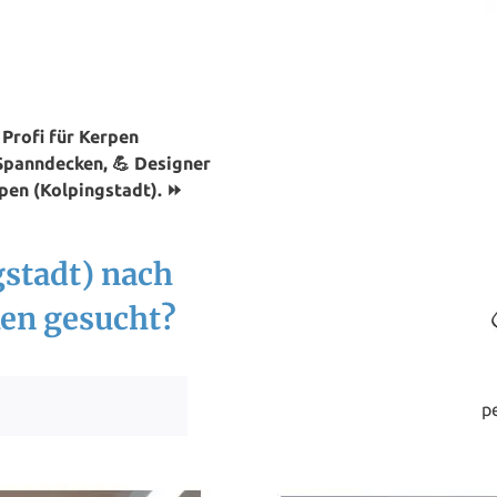
Profi für Kerpen
 Spanndecken, 💪 Designer
pen (Kolpingstadt). ⏩
gstadt) nach
en gesucht?
p