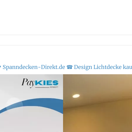
↗️ Spanndecken-Direkt.de ☎ Design Lichtdecke kau