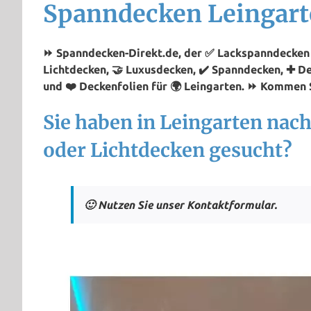
Spanndecken Leingar
⏩ Spanndecken-Direkt.de, der ✅ Lackspanndecken P
Lichtdecken, 🤝 Luxusdecken, ✔️ Spanndecken, ✚ D
und ❤️ Deckenfolien für 🌍 Leingarten. ⏩ Kommen S
Sie haben in Leingarten na
oder Lichtdecken gesucht?
🙂 Nutzen Sie unser Kontaktformular.