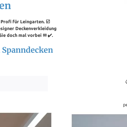
ten
rofi für Leingarten. ☑️
esigner Deckenverkleidung
ie doch mal vorbei ✉ ✔️.
ch Spanndecken
p