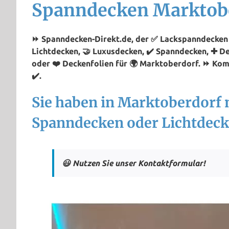
Spanndecken Marktob
⏩ Spanndecken-Direkt.de, der ✅ Lackspanndecken P
Lichtdecken, 🤝 Luxusdecken, ✔️ Spanndecken, ✚ D
oder ❤️ Deckenfolien für 🌍 Marktoberdorf. ⏩ Ko
✔️.
Sie haben in Marktoberdorf 
Spanndecken oder Lichtdeck
😃 Nutzen Sie unser Kontaktformular!