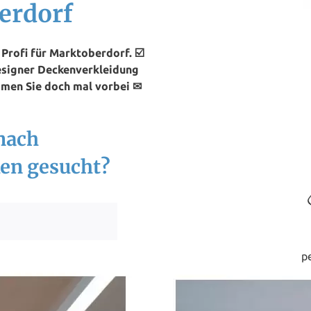
erdorf
rofi für Marktoberdorf. ☑️
esigner Deckenverkleidung
mmen Sie doch mal vorbei ✉
nach
en gesucht?
p