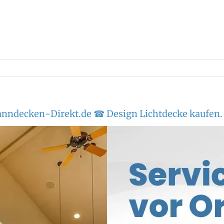
anndecken-Direkt.de ☎ Design Lichtdecke kaufen.