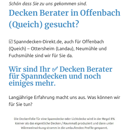
Schön dass Sie zu uns gekommen sind.
Decken Berater in Offenbach
(Queich) gesucht?
☑️ Spanndecken-Direkt.de, auch für Offenbach
(Queich) – Ottersheim (Landau), Neumühle und
Fuchsmühle sind wir für Sie da.
Wir sind Ihr ✅ Decken Berater
für Spanndecken und noch
einiges mehr.
Langjährige Erfahrung macht uns aus. Was können wir
für Sie tun?