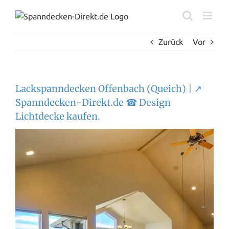
Zum
Inhalt
springen
Zurück
Vor
Lackspanndecken Offenbach (Queich) | ↗️
Spanndecken-Direkt.de ☎ Design
Lichtdecke kaufen.