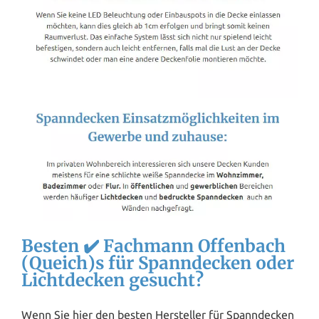
Besten ✔️ Fachmann Offenbach
(Queich)s für Spanndecken oder
Lichtdecken gesucht?
Wenn Sie hier den besten Hersteller für Spanndecken