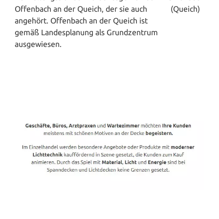
Offenbach an der Queich, der sie auch
angehört. Offenbach an der Queich ist
gemäß Landesplanung als Grundzentrum
ausgewiesen.
Spanndecken-Direkt.de