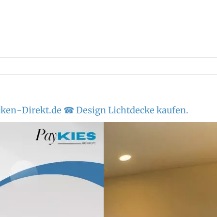
cken-Direkt.de ☎ Design Lichtdecke kaufen.