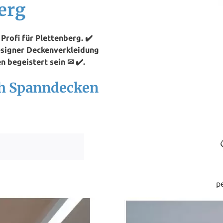
erg
rofi für Plettenberg. ✔️
esigner Deckenverkleidung
n begeistert sein ✉ ✔️.
ch Spanndecken
p