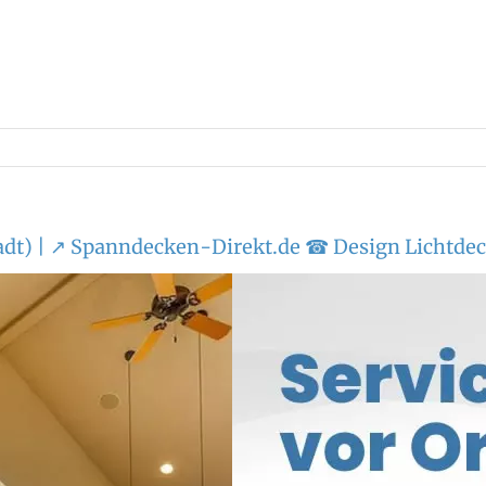
dt) | ↗️ Spanndecken-Direkt.de ☎ Design Lichtdec