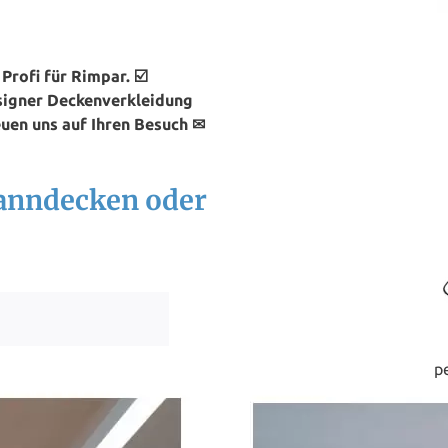
rofi für Rimpar. ☑️
signer Deckenverkleidung
euen uns auf Ihren Besuch ✉
panndecken oder
p