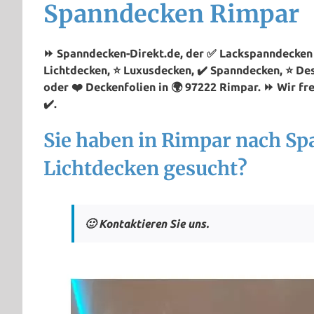
Spanndecken Rimpar
⏩ Spanndecken-Direkt.de, der ✅ Lackspanndecken P
Lichtdecken, ⭐ Luxusdecken, ✔️ Spanndecken, ⭐ De
oder ❤️ Deckenfolien in 🌍 97222 Rimpar. ⏩ Wir fr
✔️.
Sie haben in Rimpar nach S
Lichtdecken gesucht?
🙂 Kontaktieren Sie uns.