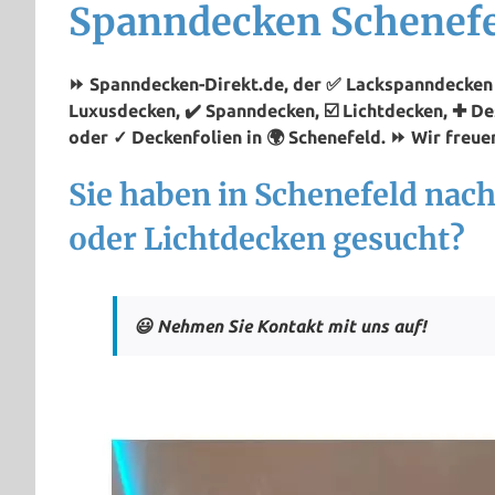
Spanndecken Schenef
⏩ Spanndecken-Direkt.de, der ✅ Lackspanndecken P
Luxusdecken, ✔️ Spanndecken, ☑️ Lichtdecken, ✚ D
oder ✓ Deckenfolien in 🌍 Schenefeld. ⏩ Wir freuen
Sie haben in Schenefeld na
oder Lichtdecken gesucht?
😃 Nehmen Sie Kontakt mit uns auf!