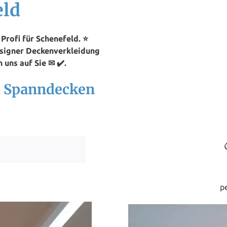
eld
rofi für Schenefeld. ⭐
esigner Deckenverkleidung
 uns auf Sie ✉ ✔️.
ch Spanndecken
p