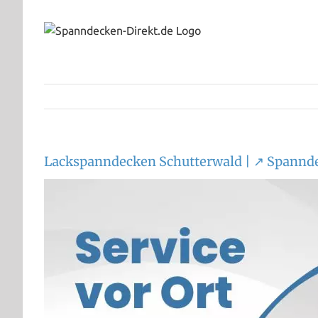
Zum
Inhalt
springen
Lackspanndecken Schutterwald | ↗️ Spannd