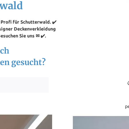
rwald
rofi für Schutterwald. ✔️
esigner Deckenverkleidung
esuchen Sie uns ✉ ✔️.
ach
en gesucht?
p