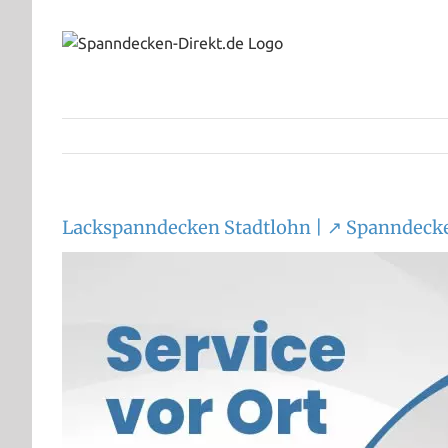
Zum
Inhalt
springen
Lackspanndecken Stadtlohn | ↗️ Spanndeck