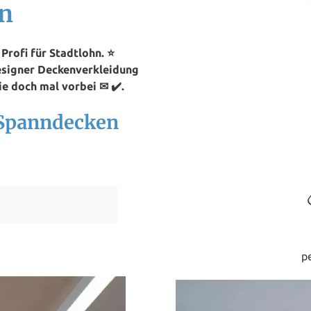
n
rofi für Stadtlohn. ⭐
Designer Deckenverkleidung
e doch mal vorbei ✉ ✔️.
 Spanndecken
p