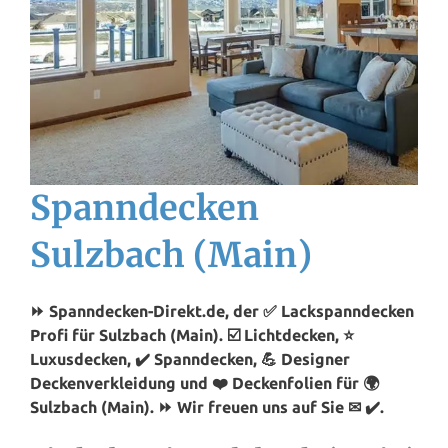
Spanndecken
Sulzbach (Main)
⏩ Spanndecken-Direkt.de, der ✅ Lackspanndecken
Profi für Sulzbach (Main). ☑️ Lichtdecken, ⭐
Luxusdecken, ✔️ Spanndecken, 💪 Designer
Deckenverkleidung und ❤️ Deckenfolien für 🌍
Sulzbach (Main). ⏩ Wir freuen uns auf Sie ✉ ✔️.