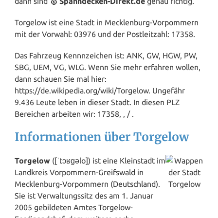
dann sind
🥇 Spanndecken-Direkt.de
genau richtig.
Torgelow ist eine Stadt in
Mecklenburg-Vorpommern
mit der Vorwahl: 03976 und der Postleitzahl: 17358.
Das Fahrzeug Kennnzeichen ist: ANK, GW, HGW, PW,
SBG, UEM, VG, WLG. Wenn Sie mehr erfahren wollen,
dann schauen Sie mal hier:
https://de.wikipedia.org/wiki/Torgelow. Ungefähr
9.436 Leute leben in dieser Stadt. In diesen PLZ
Bereichen arbeiten wir: 17358, , / .
Informationen über Torgelow
Torgelow
([ˈtɔʁɡəlo]) ist eine Kleinstadt im
Landkreis Vorpommern-
Greifswald
in
Mecklenburg-Vorpommern (
Deutschland
).
Sie ist Verwaltungssitz des am 1. Januar
2005 gebildeten Amtes Torgelow-