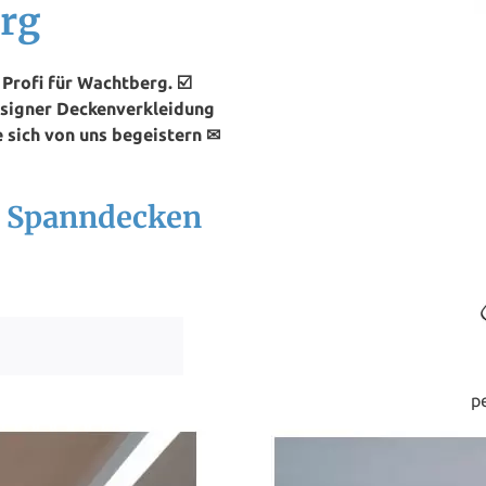
rg
rofi für Wachtberg. ☑️
esigner Deckenverkleidung
 sich von uns begeistern ✉
h Spanndecken
p