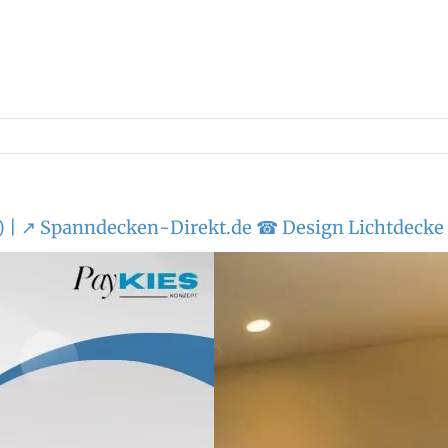
 | ↗️ Spanndecken-Direkt.de ☎ Design Lichtdecke 