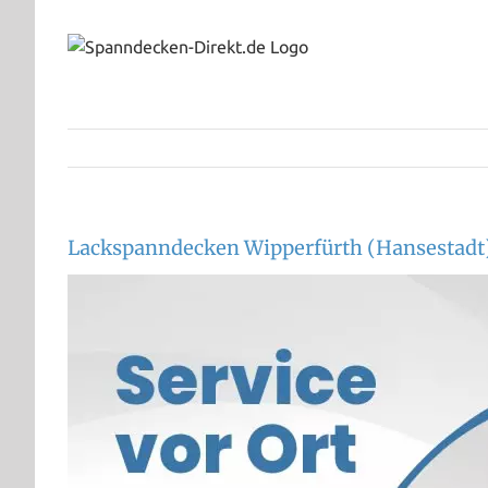
Zum
Inhalt
springen
Lackspanndecken Wipperfürth (Hansestadt)