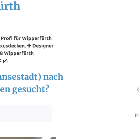
ürth
Profi für Wipperfürth
uxusdecken, ✚ Designer
88 Wipperfürth
 ✔️.
ansestadt) nach
en gesucht?
p