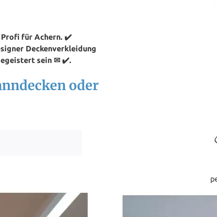
rofi für Achern. ✔️
esigner Deckenverkleidung
egeistert sein ✉ ✔️.
panndecken oder
p