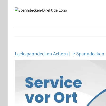
Zum
Inhalt
springen
Lackspanndecken Achern | ↗️ Spanndecken-