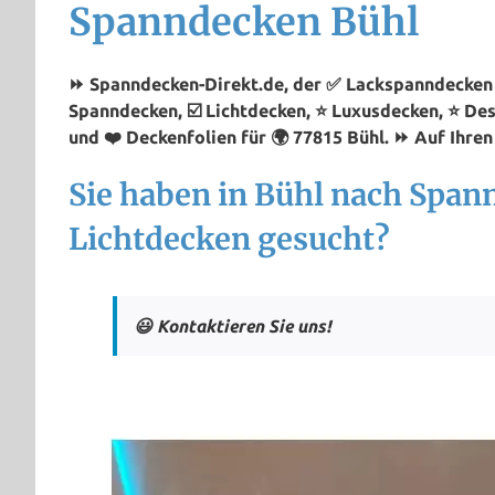
Spanndecken Bühl
⏩ Spanndecken-Direkt.de, der ✅ Lackspanndecken P
Spanndecken, ☑️ Lichtdecken, ⭐ Luxusdecken, ⭐ De
und ❤️ Deckenfolien für 🌍 77815 Bühl. ⏩ Auf Ihren
Sie haben in Bühl nach Span
Lichtdecken gesucht?
😃 Kontaktieren Sie uns!