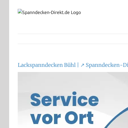
Zum
Inhalt
springen
Lackspanndecken Bühl | ↗️ Spanndecken-Di