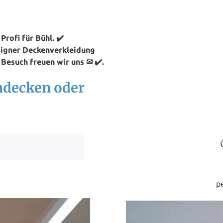
rofi für Bühl. ✔️
signer Deckenverkleidung
 Besuch freuen wir uns ✉ ✔️.
ndecken oder
p