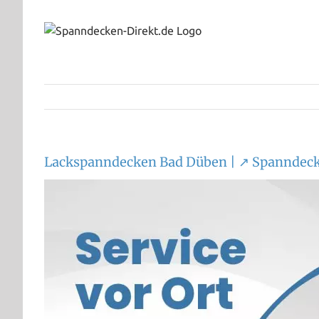
Zum
Inhalt
springen
Lackspanndecken Bad Düben | ↗️ Spanndeck