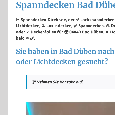
Spanndecken Bad Düb
⏩ Spanndecken-Direkt.de, der ✅ Lackspanndecken 
Lichtdecken, 🤝 Luxusdecken, ✔️ Spanndecken, 💪 
oder ✓ Deckenfolien für 🌍 04849 Bad Düben. ⏩ Ho
bald ✉ ✔️.
Sie haben in Bad Düben nac
oder Lichtdecken gesucht?
🙂 Nehmen Sie Kontakt auf.