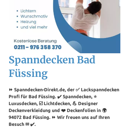
Spanndecken Bad
Füssing
⏩ Spanndecken-Direkt.de, der ✅ Lackspanndecken
Profi für Bad Füssing. ✔️ Spanndecken, ⭐
Luxusdecken, ☑️ Lichtdecken, 💪 Designer
Deckenverkleidung und ❤️ Deckenfolien in 🌍
94072 Bad Füssing. ⏩ Wir freuen uns auf Ihren
Besuch ✉ ✔️.