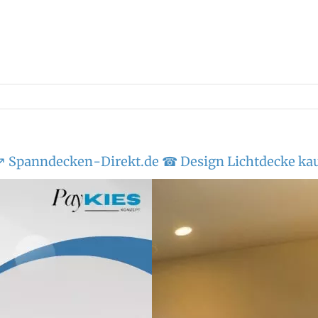
️ Spanndecken-Direkt.de ☎ Design Lichtdecke kau