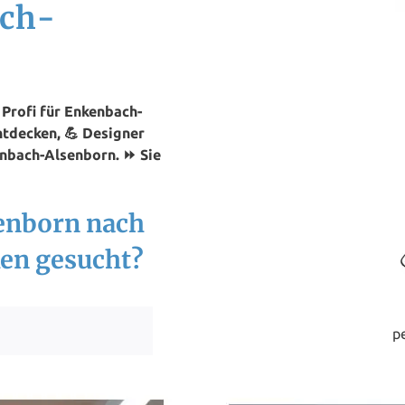
ach-
Profi für Enkenbach-
htdecken, 💪 Designer
enbach-Alsenborn. ⏩ Sie
enborn nach
en gesucht?
p