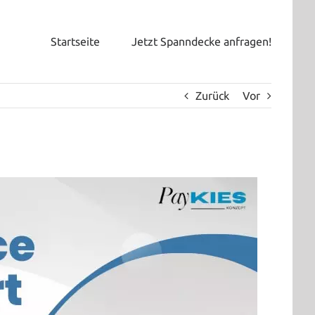
Startseite
Jetzt Spanndecke anfragen!
Zurück
Vor