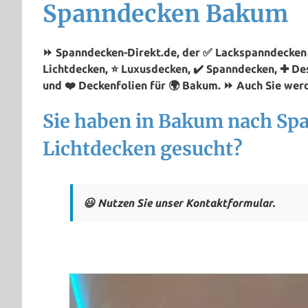
Spanndecken Bakum
⏩ Spanndecken-Direkt.de, der ✅ Lackspanndecken 
Lichtdecken, ⭐ Luxusdecken, ✔️ Spanndecken, ✚ D
und ❤️ Deckenfolien für 🌍 Bakum. ⏩ Auch Sie werd
Sie haben in Bakum nach Sp
Lichtdecken gesucht?
😃 Nutzen Sie unser Kontaktformular.