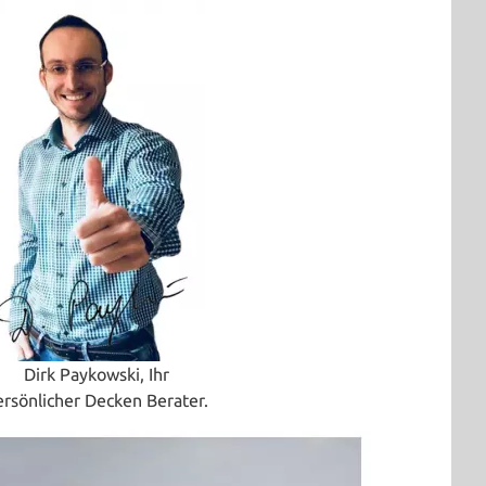
Dirk Paykowski, Ihr
ersönlicher Decken Berater.