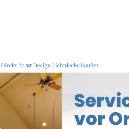
irekt.de ☎ Design Lichtdecke kaufen.