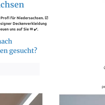
achsen
rofi für Niedersachsen. ☑️
esigner Deckenverkleidung
euen uns auf Sie ✉ ✔️.
nach
en gesucht?
p