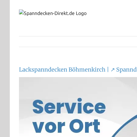
Zum
Inhalt
springen
Lackspanndecken Böhmenkirch | ↗️ Spannd