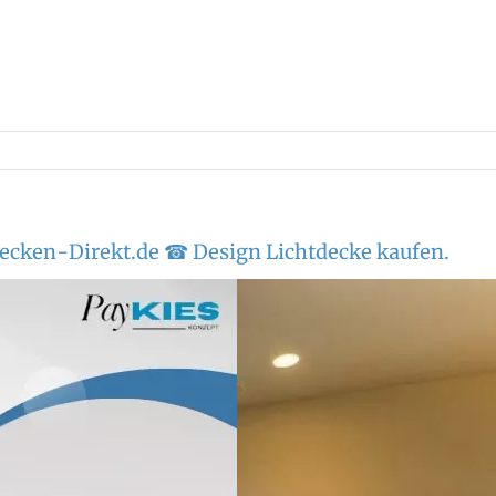
ecken-Direkt.de ☎ Design Lichtdecke kaufen.