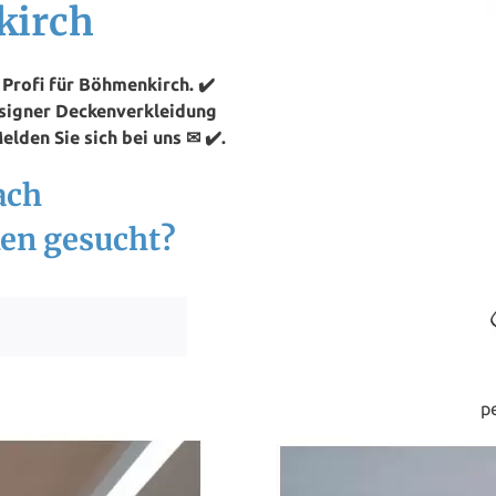
kirch
Profi für Böhmenkirch. ✔️
esigner Deckenverkleidung
lden Sie sich bei uns ✉ ✔️.
ach
en gesucht?
p