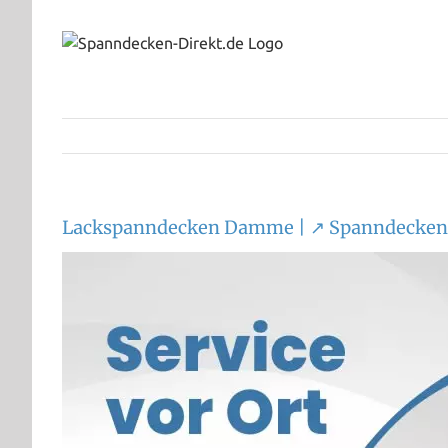
Zum
Inhalt
springen
Lackspanndecken Damme | ↗️ Spanndecken-