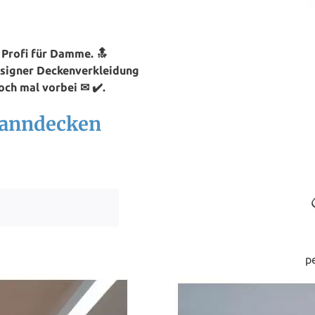
Profi für Damme. 🔝
esigner Deckenverkleidung
ch mal vorbei ✉ ✔️.
panndecken
p