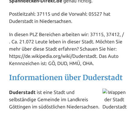
Spanndecken-Direkt.de
genau richtig.
Postleitzahl: 37115 und die Vorwahl: 05527 hat
Duderstadt in
Niedersachsen
.
In diesen PLZ Bereichen arbeiten wir: 37115, 37412, /
. Ca. 21.072 Leute leben in dieser Stadt. Möchten Sie
mehr über diese Stadt erfahren? Schauen Sie hier:
https://de.wikipedia.org/wiki/Duderstadt. Das Auto
Kennnzeichen ist: GÖ, DUD, HMÜ, OHA.
Informationen über Duderstadt
Duderstadt
ist eine Stadt und
selbständige Gemeinde im Landkreis
Göttingen
im südöstlichen Niedersachsen.