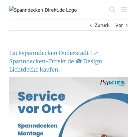
Zum
Inhalt
springen
Zurück
Vor
Lackspanndecken Duderstadt | ↗️
Spanndecken-Direkt.de ☎ Design
Lichtdecke kaufen.