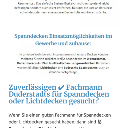
Zuverlässigen ✔️ Fachmann
Duderstadts für Spanndecken
oder Lichtdecken gesucht?
Wenn Sie einen guten Fachmann für Spanndecken
oder Lichtdecken gesucht haben, dann sind
🥇