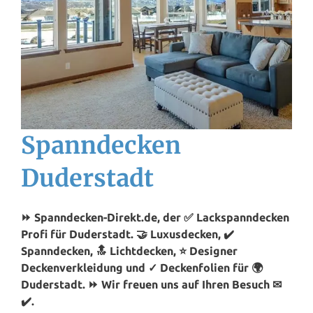
Spanndecken
Duderstadt
⏩ Spanndecken-Direkt.de, der ✅ Lackspanndecken
Profi für Duderstadt. 🤝 Luxusdecken, ✔️
Spanndecken, 🔝 Lichtdecken, ⭐ Designer
Deckenverkleidung und ✓ Deckenfolien für 🌍
Duderstadt. ⏩ Wir freuen uns auf Ihren Besuch ✉
✔️.