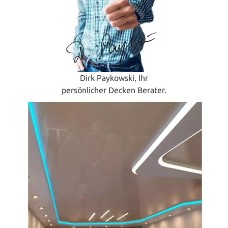
Dirk Paykowski, Ihr
persönlicher Decken Berater.