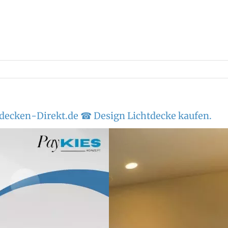
ndecken-Direkt.de ☎ Design Lichtdecke kaufen.