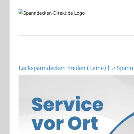
Zum
Inhalt
springen
Lackspanndecken Freden (Leine) | ↗️ Span