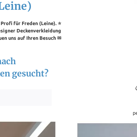
Leine)
rofi für Freden (Leine). ⭐
esigner Deckenverkleidung
uen uns auf Ihren Besuch ✉
nach
en gesucht?
p