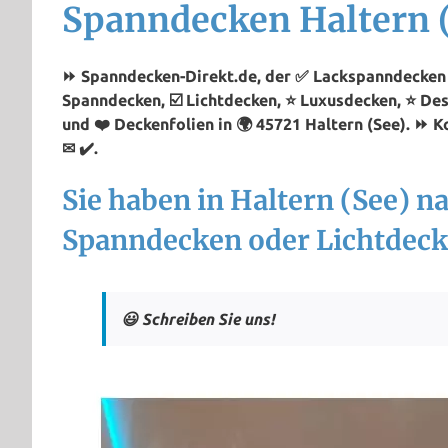
Spanndecken Haltern 
⏩ Spanndecken-Direkt.de, der ✅ Lackspanndecken Pr
Spanndecken, ☑️ Lichtdecken, ⭐ Luxusdecken, ⭐ De
und ❤️ Deckenfolien in 🌍 45721 Haltern (See). ⏩
✉ ✔️.
Sie haben in Haltern (See) n
Spanndecken oder Lichtdeck
😃 Schreiben Sie uns!