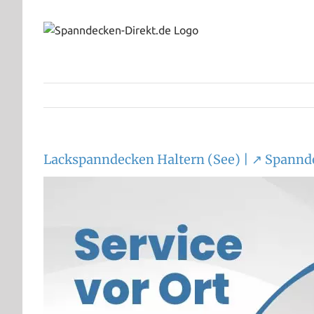
Zum
Inhalt
springen
Lackspanndecken Haltern (See) | ↗️ Spannd