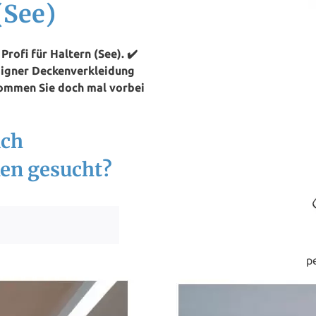
(See)
ofi für Haltern (See). ✔️
signer Deckenverkleidung
 Kommen Sie doch mal vorbei
ach
en gesucht?
p