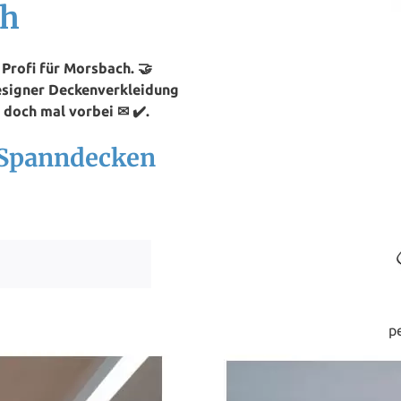
ch
Profi für Morsbach. 🤝
Designer Deckenverkleidung
doch mal vorbei ✉ ✔️.
 Spanndecken
p