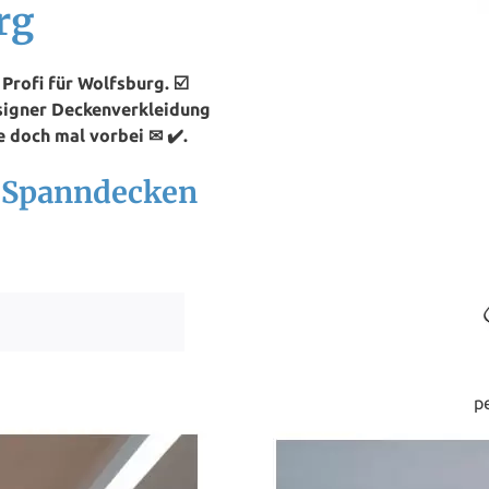
rg
rofi für Wolfsburg. ☑️
signer Deckenverkleidung
 doch mal vorbei ✉ ✔️.
h Spanndecken
p