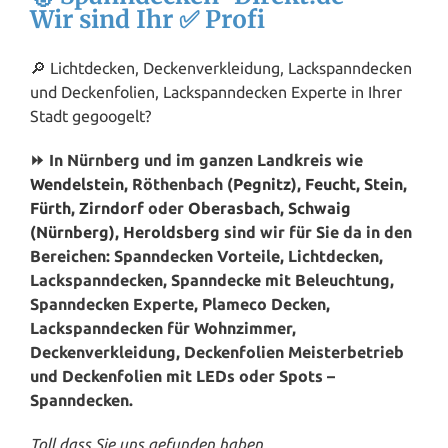
Wir sind Ihr ✅ Profi
🔎 Lichtdecken, Deckenverkleidung, Lackspanndecken
und Deckenfolien, Lackspanndecken Experte in Ihrer
Stadt gegoogelt?
⏩ In Nürnberg und im ganzen Landkreis wie
Wendelstein
, Röthenbach (
Pegnitz
),
Feucht
,
Stein
,
Fürth
,
Zirndorf
oder
Oberasbach
,
Schwaig
(Nürnberg)
,
Heroldsberg
sind wir für Sie da in den
Bereichen: Spanndecken Vorteile, Lichtdecken,
Lackspanndecken, Spanndecke mit Beleuchtung,
Spanndecken Experte, Plameco Decken,
Lackspanndecken für Wohnzimmer,
Deckenverkleidung, Deckenfolien Meisterbetrieb
und Deckenfolien mit LEDs oder Spots –
Spanndecken.
Toll dass Sie uns gefunden haben.