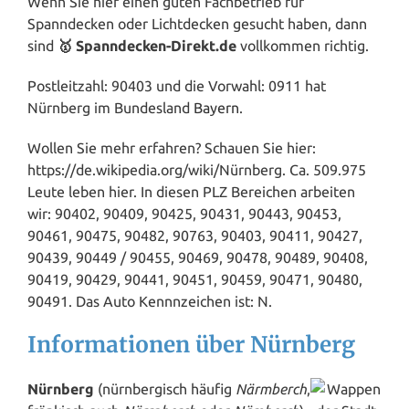
Wenn Sie hier einen guten Fachbetrieb für
Spanndecken oder Lichtdecken gesucht haben, dann
sind
🥇 Spanndecken-Direkt.de
vollkommen richtig.
Postleitzahl: 90403 und die Vorwahl: 0911 hat
Nürnberg im Bundesland
Bayern
.
Wollen Sie mehr erfahren? Schauen Sie hier:
https://de.wikipedia.org/wiki/Nürnberg. Ca. 509.975
Leute leben hier. In diesen PLZ Bereichen arbeiten
wir: 90402, 90409, 90425, 90431, 90443, 90453,
90461, 90475, 90482, 90763, 90403, 90411, 90427,
90439, 90449 / 90455, 90469, 90478, 90489, 90408,
90419, 90429, 90441, 90451, 90459, 90471, 90480,
90491. Das Auto Kennnzeichen ist: N.
Informationen über Nürnberg
Nürnberg
(nürnbergisch häufig
Närmberch
,