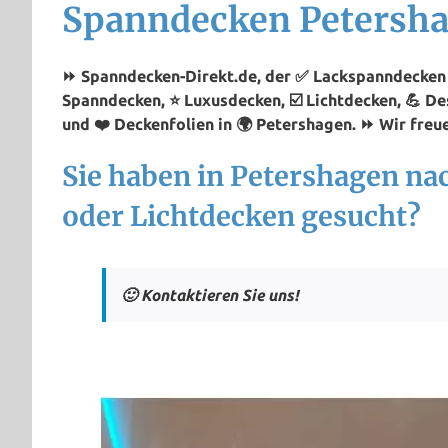
Spanndecken Petersh
⏩ Spanndecken-Direkt.de, der ✅ Lackspanndecken P
Spanndecken, ⭐ Luxusdecken, ☑️ Lichtdecken, 💪 D
und ❤️ Deckenfolien in 🌍 Petershagen. ⏩ Wir freue
Sie haben in Petershagen n
oder Lichtdecken gesucht?
🙂 Kontaktieren Sie uns!