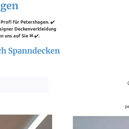
agen
rofi für Petershagen. ✔️
esigner Deckenverkleidung
n uns auf Sie ✉ ✔️.
ach Spanndecken
p