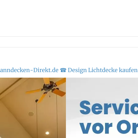
Spanndecken-Direkt.de ☎ Design Lichtdecke kaufen