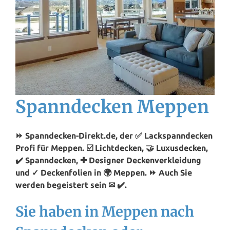
Spanndecken Meppen
⏩ Spanndecken-Direkt.de, der ✅ Lackspanndecken
Profi für Meppen. ☑️ Lichtdecken, 🤝 Luxusdecken,
✔️ Spanndecken, ✚ Designer Deckenverkleidung
und ✓ Deckenfolien in 🌍 Meppen. ⏩ Auch Sie
werden begeistert sein ✉ ✔️.
Sie haben in Meppen nach