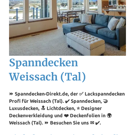
Spanndecken
Weissach (Tal)
⏩ Spanndecken-Direkt.de, der ✅ Lackspanndecken
Profi für
Weissach
(Tal). ✔️ Spanndecken, 🤝
Luxusdecken, 🔝 Lichtdecken, ⭐ Designer
Deckenverkleidung und ❤️ Deckenfolien in 🌍
Weissach (Tal). ⏩ Besuchen Sie uns ✉ ✔️.